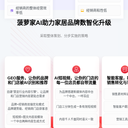
经销商的整体经营效
经销商粘性低
率低
菠萝家AI助力家居品牌数智化升级
采取整体策划、分步实施的策略
GEO服务，让你的品牌
AI短视频，让你的门店的
智能客服，
和门店被AI识别和推荐
每一位店员都自带流量
销售转化与
自建”慧亚行业内容引擎“，让品牌
为品牌搭建新媒体内容中台
销售素材库
和门店营销内容更贴合需求
一个中台，一呼百应
品牌+经销商双端优化模式
门店三分钟生成一条有效短视频
智能客户跟
品牌建势能、经销商门店获客咨
短视频+图文内容双模块
内容千人千面同时语义一致
营销工具
一个中台两种内容生成方式