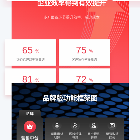
企业效率得到有效提升
多方面各环节提升效率、减少成本
65
75
%
%
渠道管理效率提高约
客户留存率提高约
81
72
%
%
客户转化率提高约
转化周期缩短
品牌版功能框架图