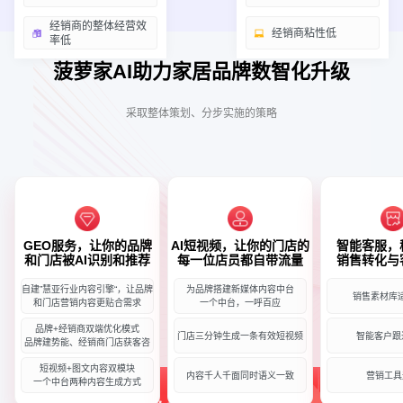
经销商的整体经营效
经销商粘性低
率低
菠萝家AI助力家居品牌数智化升级
采取整体策划、分步实施的策略
GEO服务，让你的品牌
AI短视频，让你的门店的
智能客服，
和门店被AI识别和推荐
每一位店员都自带流量
销售转化与
自建”慧亚行业内容引擎“，让品牌
为品牌搭建新媒体内容中台
销售素材库
和门店营销内容更贴合需求
一个中台，一呼百应
品牌+经销商双端优化模式
门店三分钟生成一条有效短视频
智能客户跟
品牌建势能、经销商门店获客咨
短视频+图文内容双模块
内容千人千面同时语义一致
营销工具
一个中台两种内容生成方式