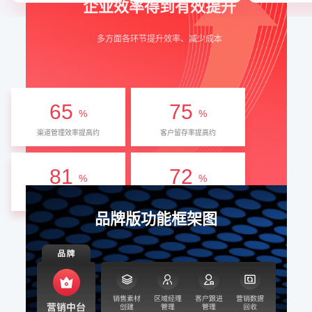
企业效率得到有效提升
多方面各环节提升效率、减少成本
65
75
%
%
渠道管理效率提高约
客户留存率提高约
81
72
%
%
客户转化率提高约
转化周期缩短
品牌版功能框架图