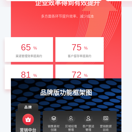
企业效率得到有效提升
多方面各环节提升效率、减少成本
65
75
%
%
渠道管理效率提高约
客户留存率提高约
81
72
%
%
客户转化率提高约
转化周期缩短
品牌版功能框架图