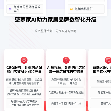
经销商的整体经营效
经销商粘性低
率低
菠萝家AI助力家居品牌数智化升级
采取整体策划、分步实施的策略
GEO服务，让你的品牌
AI短视频，让你的门店的
智能客服，
和门店被AI识别和推荐
每一位店员都自带流量
销售转化与
自建”慧亚行业内容引擎“，让品牌
为品牌搭建新媒体内容中台
销售素材库
和门店营销内容更贴合需求
一个中台，一呼百应
品牌+经销商双端优化模式
门店三分钟生成一条有效短视频
智能客户跟
品牌建势能、经销商门店获客咨
短视频+图文内容双模块
内容千人千面同时语义一致
营销工具
一个中台两种内容生成方式