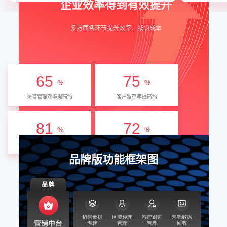
企业效率得到有效提升
多方面各环节提升效率、减少成本
65
75
%
%
渠道管理效率提高约
客户留存率提高约
81
72
%
%
客户转化率提高约
转化周期缩短
品牌版功能框架图