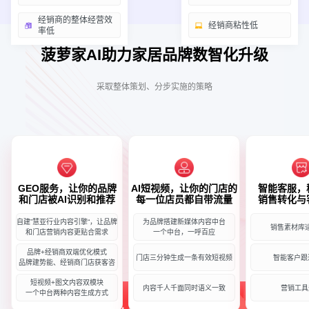
经销商的整体经营效
经销商粘性低
率低
菠萝家AI助力家居品牌数智化升级
采取整体策划、分步实施的策略
GEO服务，让你的品牌
AI短视频，让你的门店的
智能客服，
和门店被AI识别和推荐
每一位店员都自带流量
销售转化与
自建”慧亚行业内容引擎“，让品牌
为品牌搭建新媒体内容中台
销售素材库
和门店营销内容更贴合需求
一个中台，一呼百应
品牌+经销商双端优化模式
门店三分钟生成一条有效短视频
智能客户跟
品牌建势能、经销商门店获客咨
短视频+图文内容双模块
内容千人千面同时语义一致
营销工具
一个中台两种内容生成方式