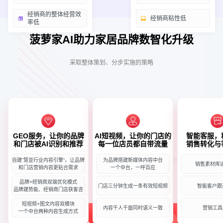
经销商的整体经营效
经销商粘性低
率低
菠萝家AI助力家居品牌数智化升级
采取整体策划、分步实施的策略
GEO服务，让你的品牌
AI短视频，让你的门店的
智能客服，
和门店被AI识别和推荐
每一位店员都自带流量
销售转化与
自建”慧亚行业内容引擎“，让品牌
为品牌搭建新媒体内容中台
销售素材库
和门店营销内容更贴合需求
一个中台，一呼百应
品牌+经销商双端优化模式
门店三分钟生成一条有效短视频
智能客户跟
品牌建势能、经销商门店获客咨
短视频+图文内容双模块
内容千人千面同时语义一致
营销工具
一个中台两种内容生成方式