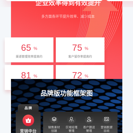
企业效率得到有效提升
多方面各环节提升效率、减少成本
65
75
%
%
渠道管理效率提高约
客户留存率提高约
81
72
%
%
客户转化率提高约
转化周期缩短
品牌版功能框架图