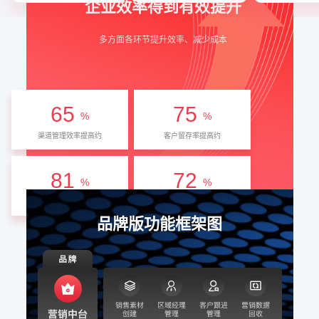
企业效率得到有效提升
多方面各环节提升效率、减少成本
65
75
%
%
渠道管理效率提高约
客户留存率提高约
81
72
%
%
客户转化率提高约
转化周期缩短
品牌版功能框架图