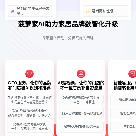
经销商的整体经营效
经销商粘性低
率低
菠萝家AI助力家居品牌数智化升级
采取整体策划、分步实施的策略
GEO服务，让你的品牌
AI短视频，让你的门店的
智能客服，
和门店被AI识别和推荐
每一位店员都自带流量
销售转化与
自建”慧亚行业内容引擎“，让品牌
为品牌搭建新媒体内容中台
销售素材库
和门店营销内容更贴合需求
一个中台，一呼百应
品牌+经销商双端优化模式
门店三分钟生成一条有效短视频
智能客户跟
品牌建势能、经销商门店获客咨
短视频+图文内容双模块
内容千人千面同时语义一致
营销工具
一个中台两种内容生成方式