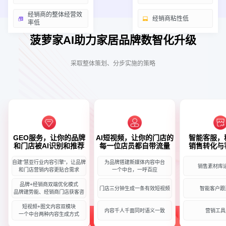
经销商的整体经营效
经销商粘性低
率低
菠萝家AI助力家居品牌数智化升级
采取整体策划、分步实施的策略
GEO服务，让你的品牌
AI短视频，让你的门店的
智能客服，
和门店被AI识别和推荐
每一位店员都自带流量
销售转化与
自建”慧亚行业内容引擎“，让品牌
为品牌搭建新媒体内容中台
销售素材库
和门店营销内容更贴合需求
一个中台，一呼百应
品牌+经销商双端优化模式
门店三分钟生成一条有效短视频
智能客户跟
品牌建势能、经销商门店获客咨
短视频+图文内容双模块
内容千人千面同时语义一致
营销工具
一个中台两种内容生成方式