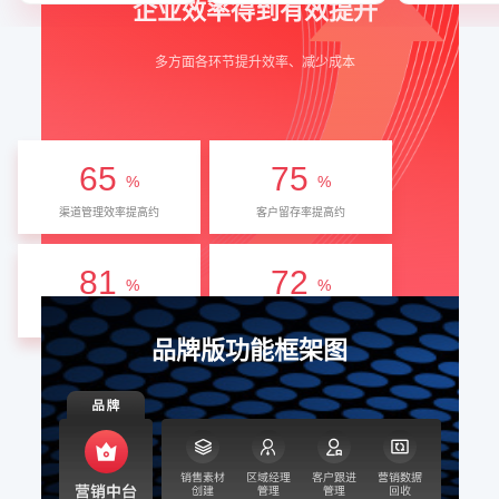
企业效率得到有效提升
多方面各环节提升效率、减少成本
65
75
%
%
渠道管理效率提高约
客户留存率提高约
81
72
%
%
客户转化率提高约
转化周期缩短
品牌版功能框架图