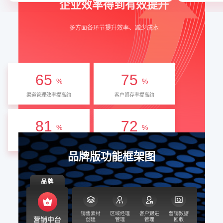
企业效率得到有效提升
多方面各环节提升效率、减少成本
65
75
%
%
渠道管理效率提高约
客户留存率提高约
81
72
%
%
客户转化率提高约
转化周期缩短
品牌版功能框架图