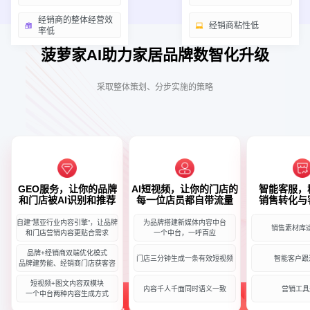
经销商的整体经营效
经销商粘性低
率低
菠萝家AI助力家居品牌数智化升级
采取整体策划、分步实施的策略
GEO服务，让你的品牌
AI短视频，让你的门店的
智能客服，
和门店被AI识别和推荐
每一位店员都自带流量
销售转化与
自建”慧亚行业内容引擎“，让品牌
为品牌搭建新媒体内容中台
销售素材库
和门店营销内容更贴合需求
一个中台，一呼百应
品牌+经销商双端优化模式
门店三分钟生成一条有效短视频
智能客户跟
品牌建势能、经销商门店获客咨
短视频+图文内容双模块
内容千人千面同时语义一致
营销工具
一个中台两种内容生成方式