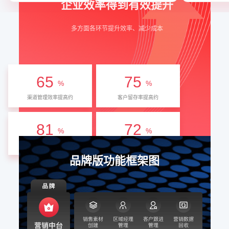
企业效率得到有效提升
多方面各环节提升效率、减少成本
65
75
%
%
渠道管理效率提高约
客户留存率提高约
81
72
%
%
客户转化率提高约
转化周期缩短
品牌版功能框架图