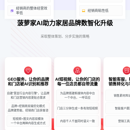
经销商的整体经营效
经销商粘性低
率低
菠萝家AI助力家居品牌数智化升级
采取整体策划、分步实施的策略
GEO服务，让你的品牌
AI短视频，让你的门店的
智能客服，
和门店被AI识别和推荐
每一位店员都自带流量
销售转化与
自建”慧亚行业内容引擎“，让品牌
为品牌搭建新媒体内容中台
销售素材库
和门店营销内容更贴合需求
一个中台，一呼百应
品牌+经销商双端优化模式
门店三分钟生成一条有效短视频
智能客户跟
品牌建势能、经销商门店获客咨
短视频+图文内容双模块
内容千人千面同时语义一致
营销工具
一个中台两种内容生成方式