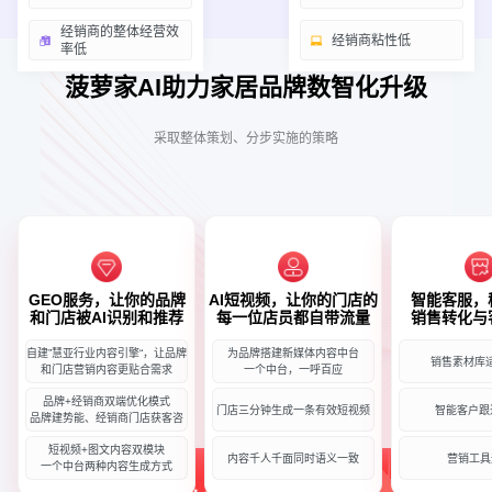
经销商的整体经营效
经销商粘性低
率低
菠萝家AI助力家居品牌数智化升级
采取整体策划、分步实施的策略
GEO服务，让你的品牌
AI短视频，让你的门店的
智能客服，
和门店被AI识别和推荐
每一位店员都自带流量
销售转化与
自建”慧亚行业内容引擎“，让品牌
为品牌搭建新媒体内容中台
销售素材库
和门店营销内容更贴合需求
一个中台，一呼百应
品牌+经销商双端优化模式
门店三分钟生成一条有效短视频
智能客户跟
品牌建势能、经销商门店获客咨
短视频+图文内容双模块
内容千人千面同时语义一致
营销工具
一个中台两种内容生成方式