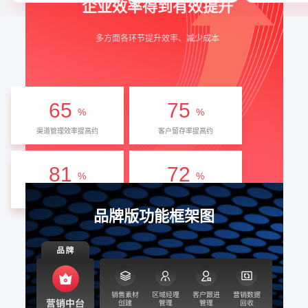
企业效率得到有效提升
多方面各环节提升效率、减少成本
65
75
%
%
渠道管理效率提高约
客户留存率提高约
81
72
%
%
客户转化率提高约
转化周期缩短
品牌版功能框架图