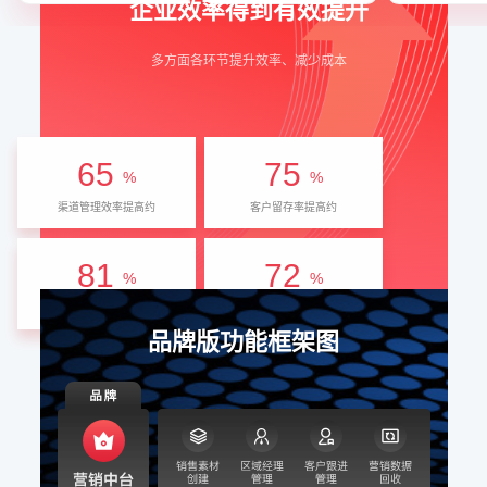
企业效率得到有效提升
多方面各环节提升效率、减少成本
65
75
%
%
渠道管理效率提高约
客户留存率提高约
81
72
%
%
客户转化率提高约
转化周期缩短
品牌版功能框架图