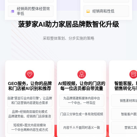
经销商的整体经营效
经销商粘性低
率低
菠萝家AI助力家居品牌数智化升级
采取整体策划、分步实施的策略
GEO服务，让你的品牌
AI短视频，让你的门店的
智能客服，
和门店被AI识别和推荐
每一位店员都自带流量
销售转化与
自建”慧亚行业内容引擎“，让品牌
为品牌搭建新媒体内容中台
销售素材库
和门店营销内容更贴合需求
一个中台，一呼百应
品牌+经销商双端优化模式
门店三分钟生成一条有效短视频
智能客户跟
品牌建势能、经销商门店获客咨
短视频+图文内容双模块
内容千人千面同时语义一致
营销工具
一个中台两种内容生成方式