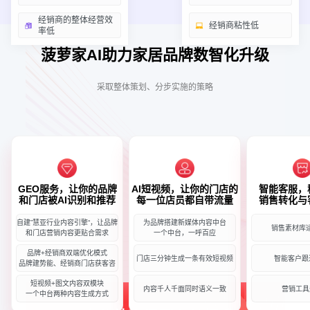
经销商的整体经营效
经销商粘性低
率低
菠萝家AI助力家居品牌数智化升级
采取整体策划、分步实施的策略
GEO服务，让你的品牌
AI短视频，让你的门店的
智能客服，
和门店被AI识别和推荐
每一位店员都自带流量
销售转化与
自建”慧亚行业内容引擎“，让品牌
为品牌搭建新媒体内容中台
销售素材库
和门店营销内容更贴合需求
一个中台，一呼百应
品牌+经销商双端优化模式
门店三分钟生成一条有效短视频
智能客户跟
品牌建势能、经销商门店获客咨
短视频+图文内容双模块
内容千人千面同时语义一致
营销工具
一个中台两种内容生成方式