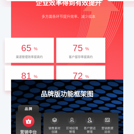
企业效率得到有效提升
多方面各环节提升效率、减少成本
65
75
%
%
渠道管理效率提高约
客户留存率提高约
81
72
%
%
客户转化率提高约
转化周期缩短
品牌版功能框架图