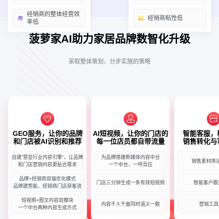
经销商的整体经营效
经销商粘性低
率低
菠萝家AI助力家居品牌数智化升级
采取整体策划、分步实施的策略
GEO服务，让你的品牌
AI短视频，让你的门店的
智能客服，
和门店被AI识别和推荐
每一位店员都自带流量
销售转化与
自建”慧亚行业内容引擎“，让品牌
为品牌搭建新媒体内容中台
销售素材库
和门店营销内容更贴合需求
一个中台，一呼百应
品牌+经销商双端优化模式
门店三分钟生成一条有效短视频
智能客户跟
品牌建势能、经销商门店获客咨
短视频+图文内容双模块
内容千人千面同时语义一致
营销工具
一个中台两种内容生成方式