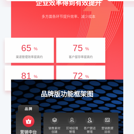
企业效率得到有效提升
多方面各环节提升效率、减少成本
65
75
%
%
渠道管理效率提高约
客户留存率提高约
81
72
%
%
客户转化率提高约
转化周期缩短
品牌版功能框架图