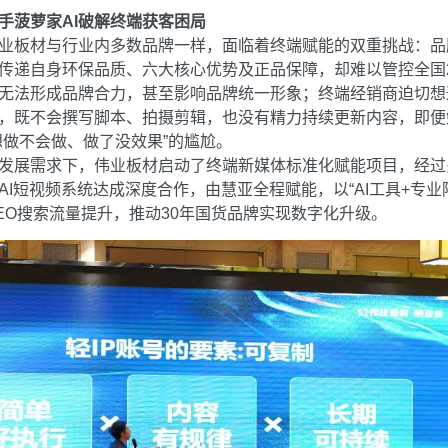
手菠萝家AI破解终端获客困局
业板材与行业内多数品牌一样，面临着终端赋能的双重挑战：品
传递自身环保品质、六大核心优势及正品保障，却难以管控全国2
无法形成品牌合力，甚至影响品牌统一形象；终端经销商迫切想
，既不会撰写脚本、拍摄剪辑，也没有精力持续更新内容，即便
想做不会做、做了没效果”的尴尬。
发展需求下，伟业板材启动了终端新媒体标准化赋能项目，经过
I短视频系统达成深度合作，由慧亚全程赋能，以“AI工具+专业
EO搜索流量提升，推动30年国货品牌实现数字化升级。