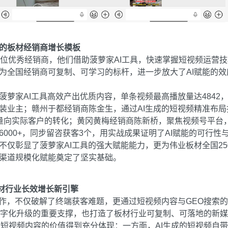
的板材经销商增长模板
位优秀经销商，他们借助菠萝家AI工具，快速掌握短视频运营
为全国经销商可复制、可学习的标杆，进一步放大了AI赋能的效
家AI工具高效产出优质内容，单条视频最高播放量达4842，
装业主；赣州于都经销商陈金生，通过AI生成的短视频精准布局抖
量向实际客户的转化；黄冈黄梅经销商陈新桥，聚焦视频号平台，
000+，同步留咨获客3个，用实战成果证明了AI赋能的可行性
仅彰显了菠萝家AI工具的强大赋能能力，更为伟业板材全国25
渠道规模化赋能奠定了坚实基础。
板材行业长效增长新引擎
作，不仅破解了终端获客难题，更通过短视频内容与GEO搜索
数字化升级的重要支撑，也打造了板材行业可复制、可落地的新
短视频内容的价值得到充分体现：一方面，AI生成的短视频自